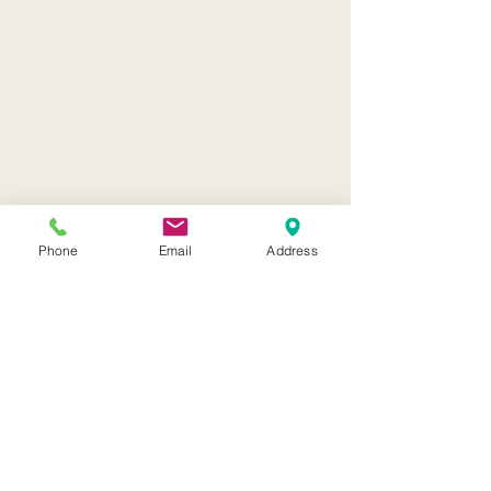
Ponton d'observatoire
Phone
Email
Address