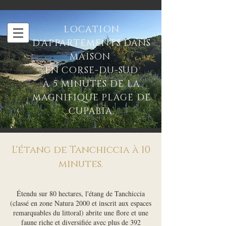
LOCATION
D'APPARTEMENTS DANS
MAISON
EN CORSE-DU-SUD
À 5 MINUTES DE LA
MAGNIFIQUE PLAGE DE
CUPABIA.
L'étang de Tanchiccia à 10
minutes.
Étendu sur 80 hectares, l'étang de Tanchiccia
(classé en zone Natura 2000 et inscrit aux espaces
remarquables du littoral) abrite une flore et une
faune riche et diversifiée avec plus de 392