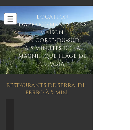
LOCATION
D'APPARTEMENTS DANS
MAISON
EN CORSE-DU-SUD
À 5 MINUTES DE LA
MAGNIFIQUE PLAGE DE
CUPABIA.
restaurants de serra-di-
ferro à 5 min.
U San Matteu
Bar/Restaurant
-
Pizzeria
(pizzas