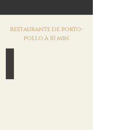
restaurants de porto-
pollo à 10 min.
paillote capriona
Cuisine
bistronomique
les
pieds
dans
le
sable
-
produits
frais,
locaux
et
de