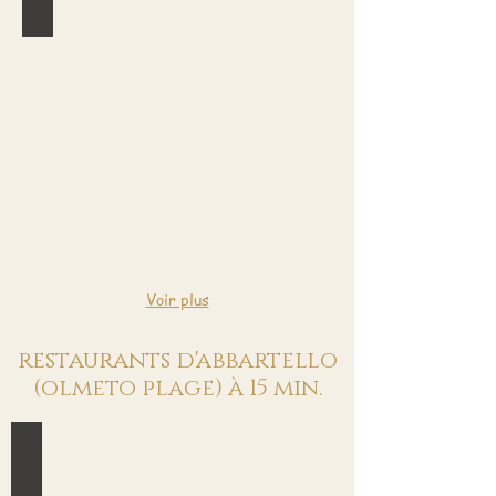
Snack
sur
place
ou
à
emporter
Voir plus
restaurants d'abbartello
(olmeto plage) à 15 min.
Abbartello
Paillote/Restaurant
-