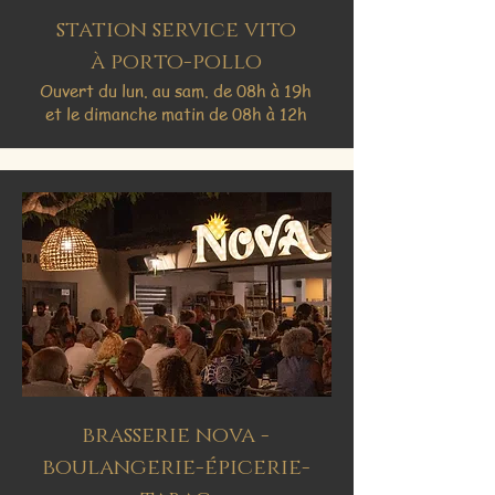
station service vito
à porto-pollo
Ouvert du lun. au sam. de 08h à 19h
et le dimanche matin de 08h à 12h
brasserie nova -
boulangerie-épicerie-