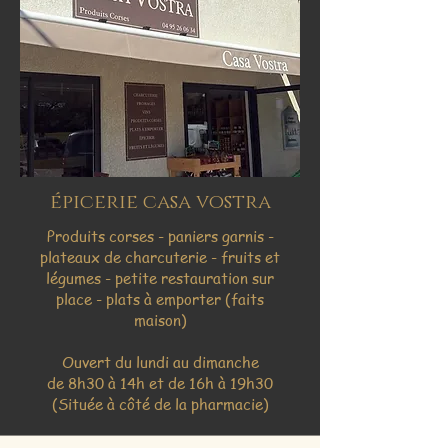
épicerie casa vostra
Produits corses - paniers garnis -
plateaux de charcuterie - fruits et
légumes - petite restauration sur
place - plats à emporter (faits
maison)
Ouvert du lundi au dimanche
de 8h30 à 14h et de 16h à 19h30
(Située à côté de la pharmacie)