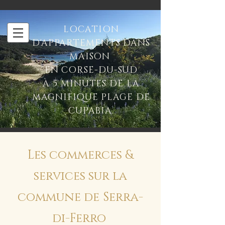
LOCATION
D'APPARTEMENTS DANS
MAISON
EN CORSE-DU-SUD
À 5 MINUTES DE LA
MAGNIFIQUE PLAGE DE
CUPABIA.
Les commerces &
services sur la
commune de
Serra-
di-Ferro