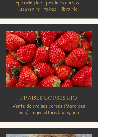
Épicerie fine - produits corses -
souvenirs - tabac - librairie
fraises corses bio
Vente de fraises corses (Mara des
bois) - agriculture biologique