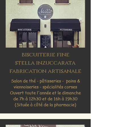
biscuiterie fine
stella inzuccarata
fabrication artisanale
Salon de thé - pâtisseries - pains &
viennoiseries - spécialités corses
Ouvert toute l'année et le dimanche
de 7h à 12h30 et de 16h à 19h30
(Située à côté de la pharmacie)