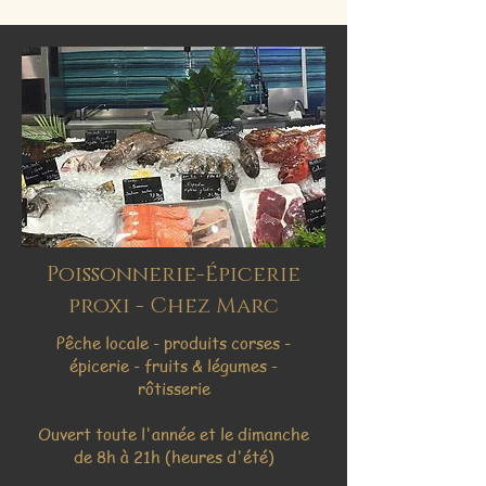
Poissonnerie-Épicerie
proxi - Chez Marc
Pêche locale - produits corses -
épicerie - fruits & légumes -
rôtisserie
Ouvert toute l'année et le dimanche
de 8h à 21h (heures d'été)