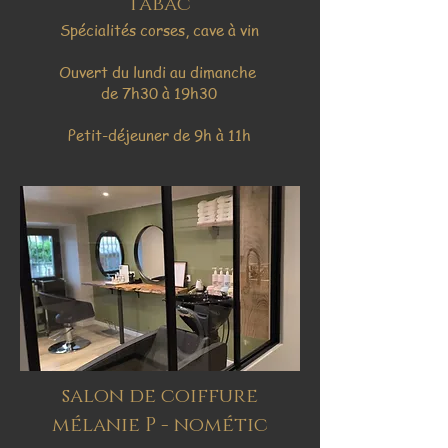
tabac
Spécialités corses, cave à vin
Ouvert du lundi au dimanche
de 7h30 à 19h30
Petit-déjeuner de 9h à 11h
salon de coiffure
mélanie P - nométic