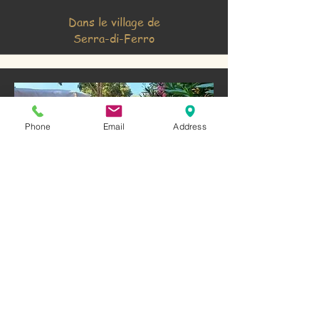
Dans le village de
Serra-di-Ferro
Phone
Email
Address
marché des
producteurs locaux
Tous les vendredi matin de 09h à
13h de mai à sept.