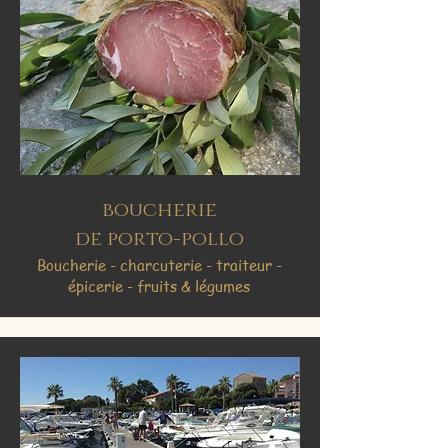
boucherie
de p
orto-pollo
Boucherie - charcuterie - traiteur -
épicerie - fruits & légumes