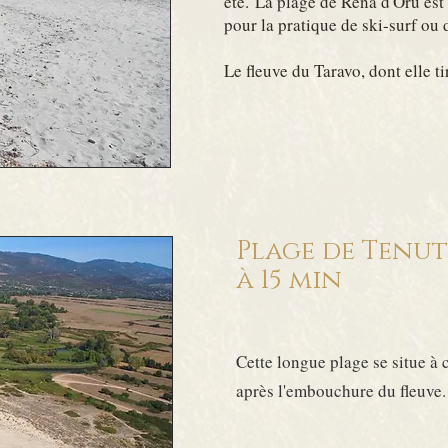
été.
La plage de Rena d'Oru est 
pour la pratique de ski-surf o
u 
Le fleuve du Taravo, dont elle t
Plage de Tenut
à 15 min
Cette longue plage se situe à 
après l'embouchure du fleuve.