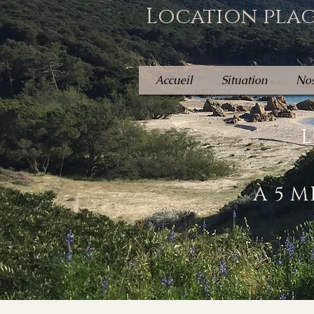
Location plag
Accueil
Situation
Nos
L
À 5 M