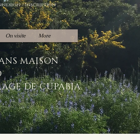
nexion / Inscription
On visite
More
DANS MAISON
D
LAGE DE CUPABIA.