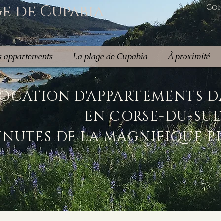
e de Cupabia
Con
 appartements
La plage de Cupabia
À proximité
OCATION D'APPARTEMENTS 
EN CORSE-DU-SU
INUTES DE LA MAGNIFIQUE P